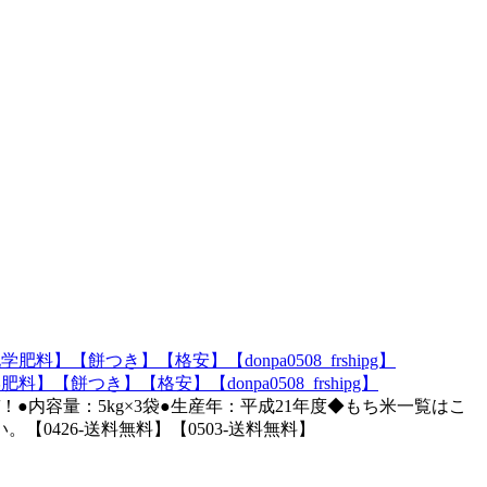
餅つき】【格安】【donpa0508_frshipg】
内容量：5kg×3袋●生産年：平成21年度◆もち米一覧はこ
426-送料無料】【0503-送料無料】