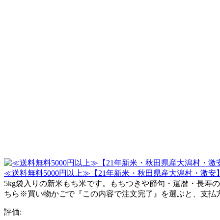
≪送料無料5000円以上≫【21年新米・秋田県産大潟村・激安】もち
5kg袋入りの新米もち米です。もちつきや節句・還暦・長寿の
ちら※買い物かごで『この内容で注文完了』を選ぶと、支払方法
評価: