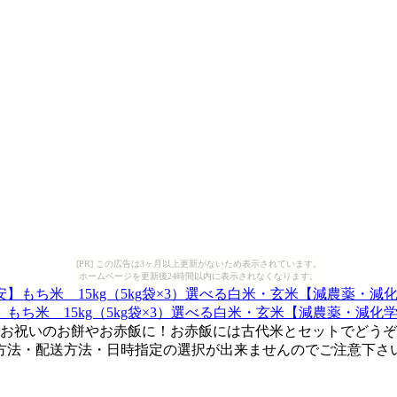
[PR] この広告は3ヶ月以上更新がないため表示されています。
ホームページを更新後24時間以内に表示されなくなります。
米 15kg（5kg袋×3）選べる白米・玄米【減農薬・減化学肥料】【
お祝いのお餅やお赤飯に！お赤飯には古代米とセットでどうぞ！●
・配送方法・日時指定の選択が出来ませんのでご注意下さい。【0