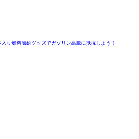
本入り燃料節約グッズでガソリン高騰に抵抗しよう！ _